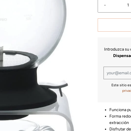
-
Introduzca su c
Dispensad
Este sitio e
priva
Funciona pu
Forma redon
extracción
Disfrutar de